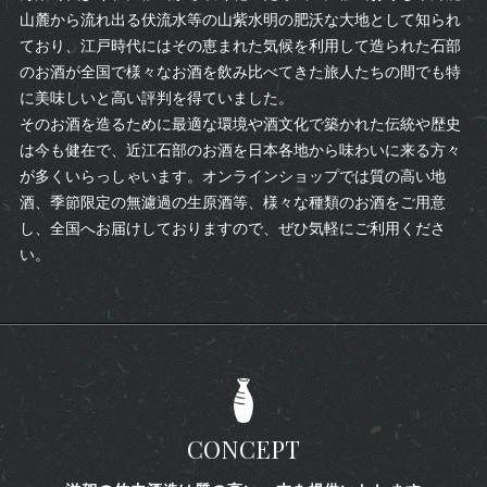
山麓から流れ出る伏流水等の山紫水明の肥沃な大地として知られ
ており、江戸時代にはその恵まれた気候を利用して造られた石部
のお酒が全国で様々なお酒を飲み比べてきた旅人たちの間でも特
に美味しいと高い評判を得ていました。
そのお酒を造るために最適な環境や酒文化で築かれた伝統や歴史
は今も健在で、近江石部のお酒を日本各地から味わいに来る方々
が多くいらっしゃいます。オンラインショップでは質の高い地
酒、季節限定の無濾過の生原酒等、様々な種類のお酒をご用意
し、全国へお届けしておりますので、ぜひ気軽にご利用くださ
い。
CONCEPT