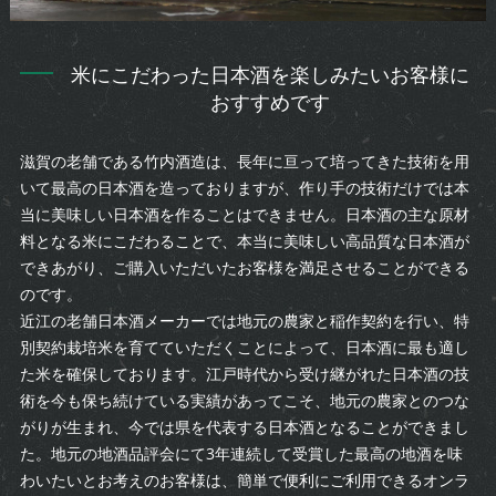
米にこだわった日本酒を楽しみたいお客様に
おすすめです
滋賀の老舗である竹内酒造は、長年に亘って培ってきた技術を用
いて最高の日本酒を造っておりますが、作り手の技術だけでは本
当に美味しい日本酒を作ることはできません。日本酒の主な原材
料となる米にこだわることで、本当に美味しい高品質な日本酒が
できあがり、ご購入いただいたお客様を満足させることができる
のです。
近江の老舗日本酒メーカーでは地元の農家と稲作契約を行い、特
別契約栽培米を育てていただくことによって、日本酒に最も適し
た米を確保しております。江戸時代から受け継がれた日本酒の技
術を今も保ち続けている実績があってこそ、地元の農家とのつな
がりが生まれ、今では県を代表する日本酒となることができまし
た。地元の地酒品評会にて3年連続して受賞した最高の地酒を味
わいたいとお考えのお客様は、簡単で便利にご利用できるオンラ