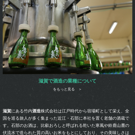
滋賀で酒造の業種について
をもっと見る ＞
滋賀
にある竹内
酒造
株式会社は江戸時代から宿場町として栄え、全
国を巡る旅人が多く集まった近江・石部に本社を置く老舗の酒蔵で
す。石部のお酒は、比叡おろしと呼ばれる乾いた寒風や鈴鹿山麓の
伏流水で造られた質の高いお米をもとにしており、その美味しさは