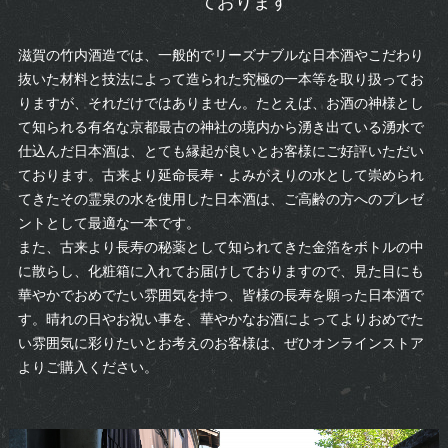
ております
滋賀の竹内酒造では、一般的でリーズナブルな日本酒やこだわり
抜いた材料と技法によって造られた究極の一本等を取り扱ってお
りますが、それだけではありません。たとえば、お酒の神様とし
て知られる有名な京都最古の神社の境内から湧き出ている湧水で
仕込んだ日本酒は、とても縁起が良いとお客様にご好評いただい
ております。古来より延命長寿・よみがえりの水として崇められ
てきたその霊泉の水を使用した日本酒は、ご高齢の方へのプレゼ
ントとして最適な一本です。
また、古来より長寿の秘薬として知られてきた金箔をボトルの中
に散らし、化粧箱に入れてお届けしておりますので、見た目にも
華やかでおめでたい雰囲気を持つ、皆様の長寿を願った日本酒で
す。晴れの日やお祝い事を、華やかなお酒によってよりおめでた
い雰囲気に彩りたいとお考えのお客様は、ぜひオンラインストア
よりご購入ください。