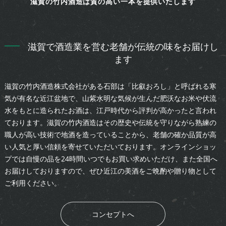
滋賀の竹内酒造は質の高い一本を提供いたします
滋賀で酒造業を営む老舗が伝統の味をお届けし
ます
滋賀の竹内酒造株式会社がある石部は「比叡おろし」と呼ばれる寒
気が有名な近江盆地で、山紫水明な気候が生んだ肥沃なお米や伏流
水をもとに造られたお酒は、江戸時代から評判が高かったと言われ
ております。滋賀の竹内酒造はその歴史や伝統を守りながら熟練の
職人が高い技術で地酒を造っていることから、老舗の確か品質が高
い人気と厚い信頼を寄せていただいております。オンラインショッ
プでは自慢の品を24時間いつでもお買い求めいただけ、また全国へ
お届けしておりますので、ぜひ近江の美酒をご晩酌や贈り物として
ご利用ください。
コンセプトへ