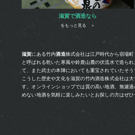
滋賀で酒造なら
をもっと見る ＞
滋賀
にある竹内
酒造
株式会社は江戸時代から宿場町
と呼ばれる乾いた寒風や鈴鹿山麓の伏流水で造られ
て、また武士の本陣においても重宝されていたそう
こうした歴史や文化を
滋賀
の竹内
酒造
株式会社は大
す。オンラインショップでは質の高い地酒、無濾過
めない地酒を気軽に楽しみたいとお探しの方はぜひ