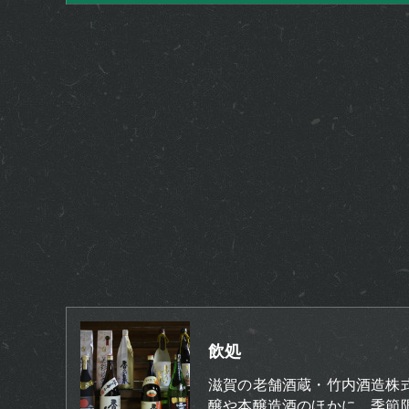
飲処
滋賀の老舗酒蔵・竹内酒造株
醸や本醸造酒のほかに、季節