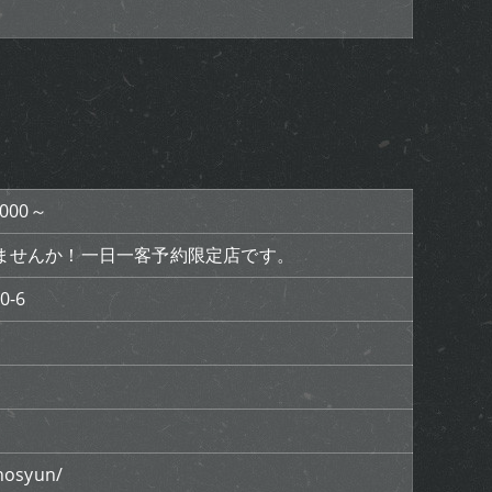
000～
ませんか！一日一客予約限定店です。
-6
hosyun/