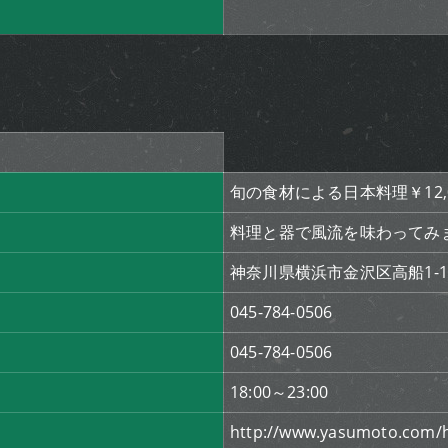
旬の食材による日本料理￥12,
料理と器で風流を味わってみ
神奈川県横浜市金沢区高船1-10
045-784-0506
045-784-0506
18:00～23:00
http://www.yasumoto.com/