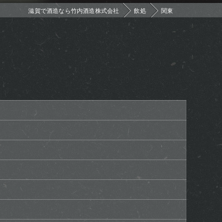
滋賀で酒造なら竹内酒造株式会社
飲処
関東